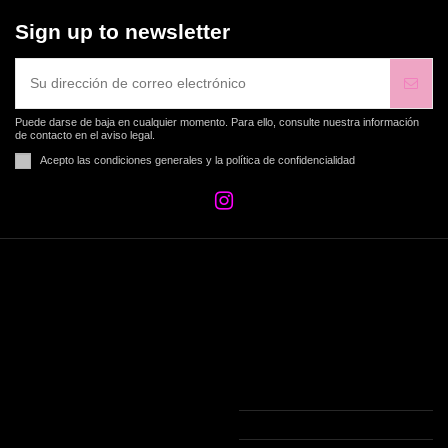
Sign up to newsletter
Puede darse de baja en cualquier momento. Para ello, consulte nuestra información
de contacto en el aviso legal.
Acepto las condiciones generales y la política de confidencialidad
MENUS TWENTY
Contact us
Condiciones Envío
Twenty
Condiciones de uso
Joan Maragall, 18 (Local 2)
Aviso legal
AD500 Andorra la Vella
Conoce Twenty Andorra
+376 81 81 80
Pago seguro