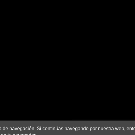
Contact us
Twenty
Joan Maragall, 18 (Local 
AD500 Andorra la Vella
+376 81 81 80
info@andtwenty.com
Olvídate del tráfico, el esta
ia de navegación. Si continúas navegando por nuestra web, en
nuestra tienda en línea.