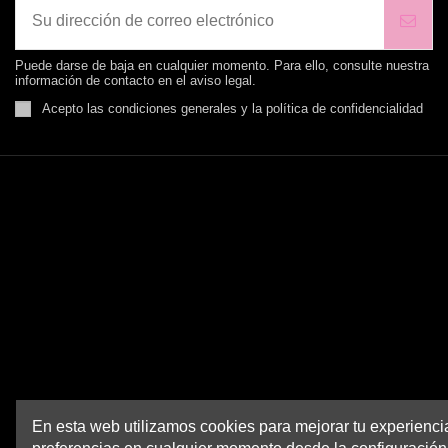
Puede darse de baja en cualquier momento. Para ello, consulte nuestra
información de contacto en el aviso legal.
Acepto las condiciones generales y la política de confidencialidad
MENUS TWENTY
Condiciones Envío
Condiciones de uso
Aviso legal
Conoce Twenty Andorra
Pago seguro
Guía tallas mujer
En esta web utilizamos cookies para mejorar tu experienc
Guia tallas calzado