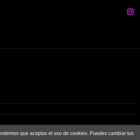
2)
cionamiento y las colas en la tienda, compra desde casa en
tendemos que aceptas el uso de cookies. Puedes cambiar tus